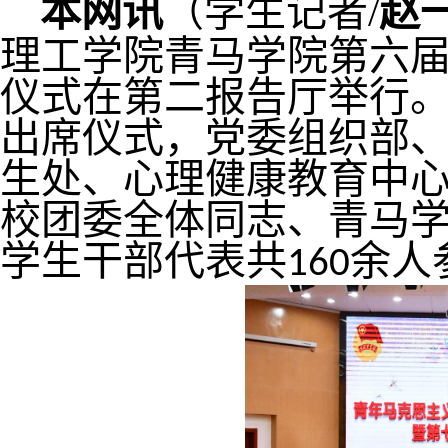
本网讯
（学生记者/
赵
理工学院
青马学院第
六
仪式在第
二
报告厅举行
出席仪式，党委组织部
生处
、
心理健康教育中
校团委全体同志、青马
学生干部代表
共
余人
160