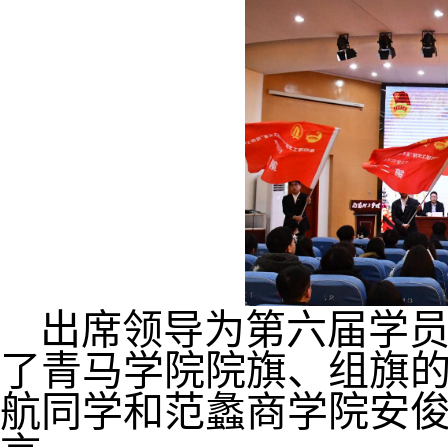
出席领导为第六届学
了青马学院院旗、组旗
航同学和范蠡商学院安