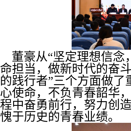
董豪从“坚定理想信念
命担当，做新时代的奋
的践行者”三个方面做了
心使命，不负青春韶华
程中奋勇前行，努力创
愧于历史的青春业绩
。