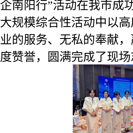
企南阳行
”活动在我市成
大规模综合性活动中以高
业
的
服务、无私
的
奉献，
度赞誉，
圆满
完成了
现场